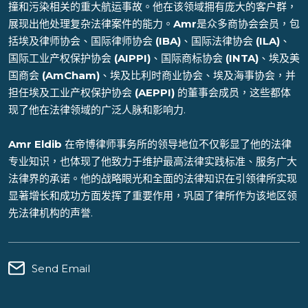
撞和污染相关的重大航运事故。他在该领域拥有庞大的客户群，
展现出他处理复杂法律案件的能力。
Amr
是众多商协会会员，包
括埃及律师协会、国际律师协会
(IBA)
、国际法律协会
(ILA)
、
国际工业产权保护协会
(AIPPI)
、国际商标协会
(INTA)
、埃及美
国商会
(AmCham)
、埃及比利时商业协会、埃及海事协会，并
担任埃及工业产权保护协会
(AEPPI)
的董事会成员，这些都体
现了他在法律领域的广泛人脉和影响力.
Amr Eldib
在帝博律师事务所的领导地位不仅彰显了他的法律
专业知识，也体现了他致力于维护最高法律实践标准、服务广大
法律界的承诺。他的战略眼光和全面的法律知识在引领律所实现
显著增长和成功方面发挥了重要作用，巩固了律所作为该地区领
先法律机构的声誉.
Send Email