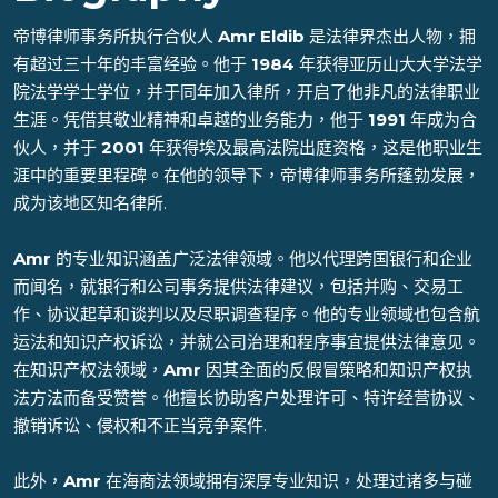
帝博律师事务所执行合伙人
Amr Eldib
是法律界杰出人物，拥
有超过三十年的丰富经验。他于
1984
年获得亚历山大大学法学
院法学学士学位，并于同年加入律所，开启了他非凡的法律职业
生涯。凭借其敬业精神和卓越的业务能力，他于
1991
年成为合
伙人，并于
2001
年获得埃及最高法院出庭资格，这是他职业生
涯中的重要里程碑。在他的领导下，帝博律师事务所蓬勃发展，
成为该地区知名律所.
Amr
的专业知识涵盖广泛法律领域。他以代理跨国银行和企业
而闻名，就银行和公司事务提供法律建议，包括并购、交易工
作、协议起草和谈判以及尽职调查程序。他的专业领域也包含航
运法和知识产权诉讼，并就公司治理和程序事宜提供法律意见。
在知识产权法领域，
Amr
因其全面的反假冒策略和知识产权执
法方法而备受赞誉。他擅长协助客户处理许可、特许经营协议、
撤销诉讼、侵权和不正当竞争案件.
此外，
Amr
在海商法领域拥有深厚专业知识，处理过诸多与碰