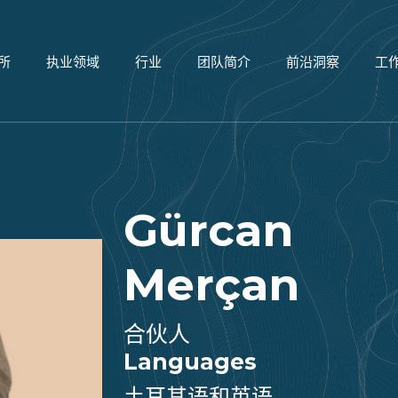
所
执业领域
行业
团队简介
前沿洞察
工
Gürcan
Merçan
合伙人
Languages
土耳其语和英语